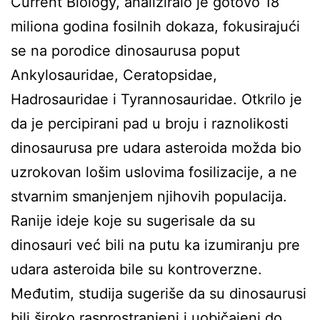
Current Biology, analiziralo je gotovo 18
miliona godina fosilnih dokaza, fokusirajući
se na porodice dinosaurusa poput
Ankylosauridae, Ceratopsidae,
Hadrosauridae i Tyrannosauridae. Otkrilo je
da je percipirani pad u broju i raznolikosti
dinosaurusa pre udara asteroida možda bio
uzrokovan lošim uslovima fosilizacije, a ne
stvarnim smanjenjem njihovih populacija.
Ranije ideje koje su sugerisale da su
dinosauri već bili na putu ka izumiranju pre
udara asteroida bile su kontroverzne.
Međutim, studija sugeriše da su dinosaurusi
bili široko rasprostranjeni i uobičajeni do