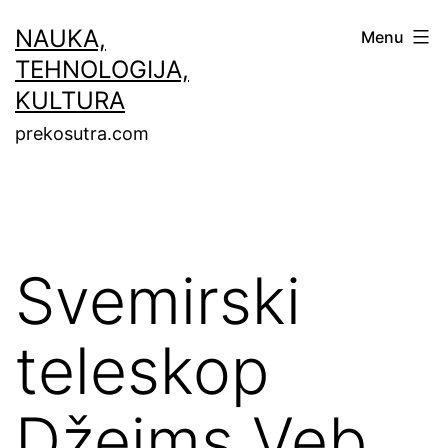
Skip
NAUKA,
Menu
to
TEHNOLOGIJA,
content
KULTURA
prekosutra.com
Svemirski
teleskop
Džejms Veb