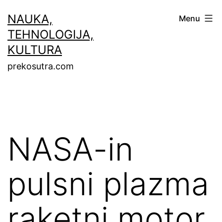
Skip
NAUKA,
Menu
to
TEHNOLOGIJA,
content
KULTURA
prekosutra.com
NASA-in
pulsni plazma
raketni motor