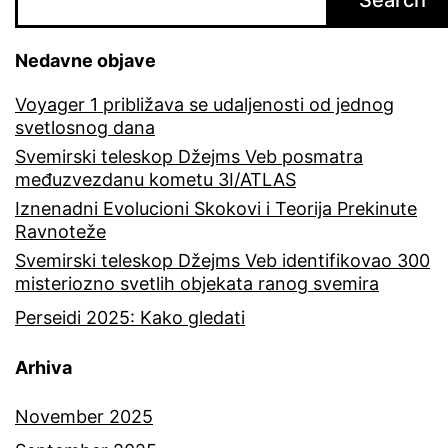
Nedavne objave
Voyager 1 približava se udaljenosti od jednog
svetlosnog dana
Svemirski teleskop Džejms Veb posmatra
međuzvezdanu kometu 3I/ATLAS
Iznenadni Evolucioni Skokovi i Teorija Prekinute
Ravnoteže
Svemirski teleskop Džejms Veb identifikovao 300
misteriozno svetlih objekata ranog svemira
Perseidi 2025: Kako gledati
Arhiva
November 2025