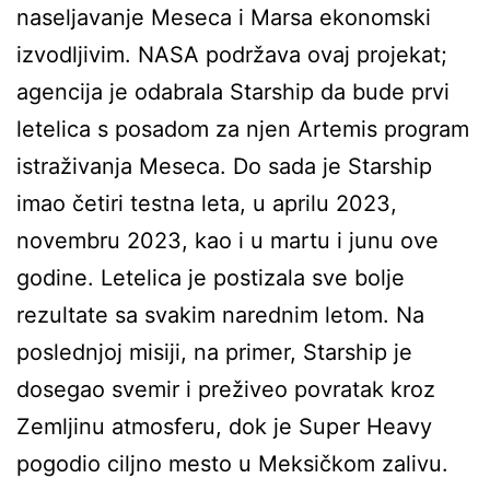
naseljavanje Meseca i Marsa ekonomski
izvodljivim. NASA podržava ovaj projekat;
agencija je odabrala Starship da bude prvi
letelica s posadom za njen Artemis program
istraživanja Meseca. Do sada je Starship
imao četiri testna leta, u aprilu 2023,
novembru 2023, kao i u martu i junu ove
godine. Letelica je postizala sve bolje
rezultate sa svakim narednim letom. Na
poslednjoj misiji, na primer, Starship je
dosegao svemir i preživeo povratak kroz
Zemljinu atmosferu, dok je Super Heavy
pogodio ciljno mesto u Meksičkom zalivu.