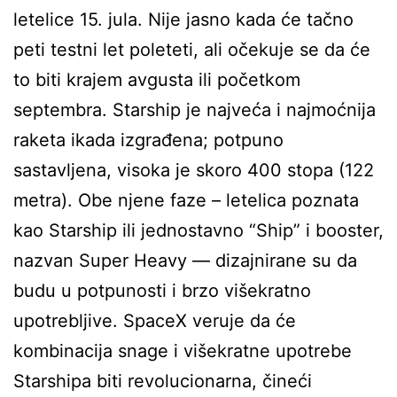
letelice 15. jula. Nije jasno kada će tačno
peti testni let poleteti, ali očekuje se da će
to biti krajem avgusta ili početkom
septembra. Starship je najveća i najmoćnija
raketa ikada izgrađena; potpuno
sastavljena, visoka je skoro 400 stopa (122
metra). Obe njene faze – letelica poznata
kao Starship ili jednostavno “Ship” i booster,
nazvan Super Heavy — dizajnirane su da
budu u potpunosti i brzo višekratno
upotrebljive. SpaceX veruje da će
kombinacija snage i višekratne upotrebe
Starshipa biti revolucionarna, čineći