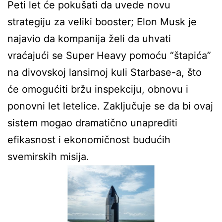
Peti let će pokušati da uvede novu
strategiju za veliki booster; Elon Musk je
najavio da kompanija želi da uhvati
vraćajući se Super Heavy pomoću “štapića”
na divovskoj lansirnoj kuli Starbase-a, što
će omogućiti bržu inspekciju, obnovu i
ponovni let letelice. Zaključuje se da bi ovaj
sistem mogao dramatično unaprediti
efikasnost i ekonomičnost budućih
svemirskih misija.