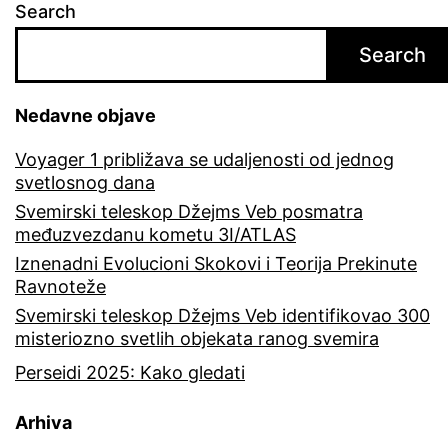
Search
Search
Nedavne objave
Voyager 1 približava se udaljenosti od jednog
svetlosnog dana
Svemirski teleskop Džejms Veb posmatra
međuzvezdanu kometu 3I/ATLAS
Iznenadni Evolucioni Skokovi i Teorija Prekinute
Ravnoteže
Svemirski teleskop Džejms Veb identifikovao 300
misteriozno svetlih objekata ranog svemira
Perseidi 2025: Kako gledati
Arhiva