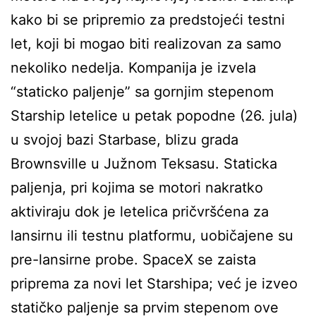
kako bi se pripremio za predstojeći testni
let, koji bi mogao biti realizovan za samo
nekoliko nedelja. Kompanija je izvela
“staticko paljenje” sa gornjim stepenom
Starship letelice u petak popodne (26. jula)
u svojoj bazi Starbase, blizu grada
Brownsville u Južnom Teksasu. Staticka
paljenja, pri kojima se motori nakratko
aktiviraju dok je letelica pričvršćena za
lansirnu ili testnu platformu, uobičajene su
pre-lansirne probe. SpaceX se zaista
priprema za novi let Starshipa; već je izveo
statičko paljenje sa prvim stepenom ove