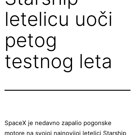
letelicu uoči
petog
testnog leta
SpaceX je nedavno zapalio pogonske
motore na svojoj najnovijoj letelici Starship