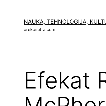
Skip
to
content
NAUKA, TEHNOLOGIJA, KULT
prekosutra.com
Efekat 
McPher