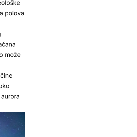
eološke
ja polova
g
jačana
to može
ičine
 oko
 aurora