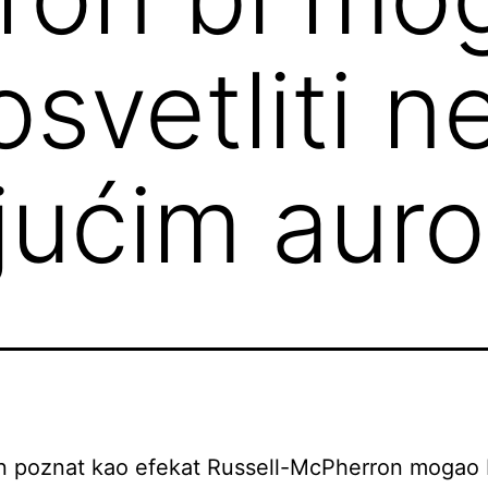
osvetliti n
ujućim aur
 poznat kao efekat Russell-McPherron mogao 