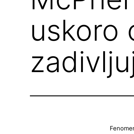
uskoro 
zadivlj
Fenomen