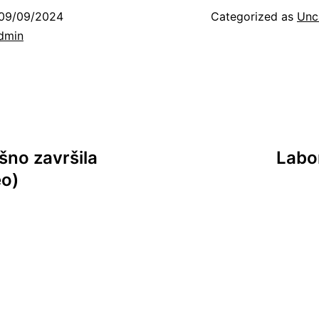
09/09/2024
Categorized as
Unc
dmin
šno završila
Labor
eo)