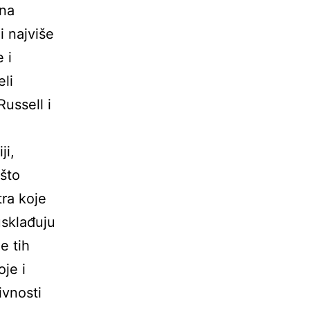
ona
i najviše
 i
li
ussell i
ji,
što
ra koje
usklađuju
e tih
oje i
ivnosti