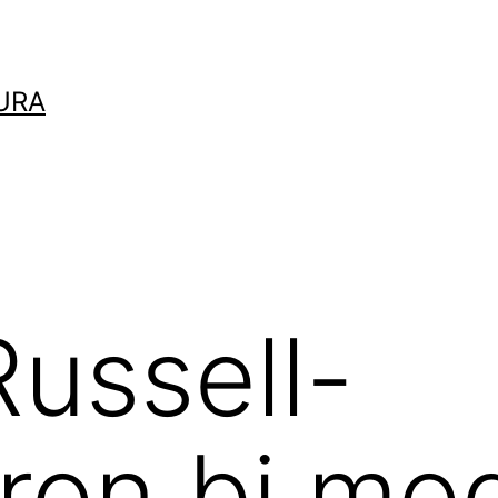
URA
Russell-
ron bi mo