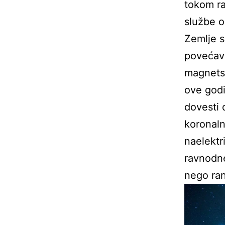
tokom ra
službe o
Zemlje 
povećava
magnetsk
ove godi
dovesti 
koronaln
naelektr
ravnodne
nego ran