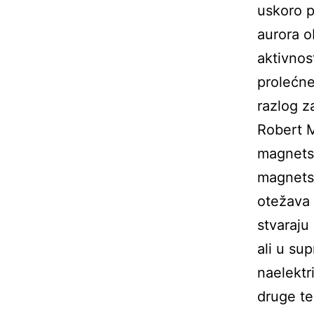
uskoro p
aurora o
aktivnos
prolećne
razlog z
Robert M
magnetsk
magnetsk
otežava 
stvaraju
ali u su
naelektr
druge te