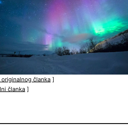
 originalnog članka
]
lni članka
]