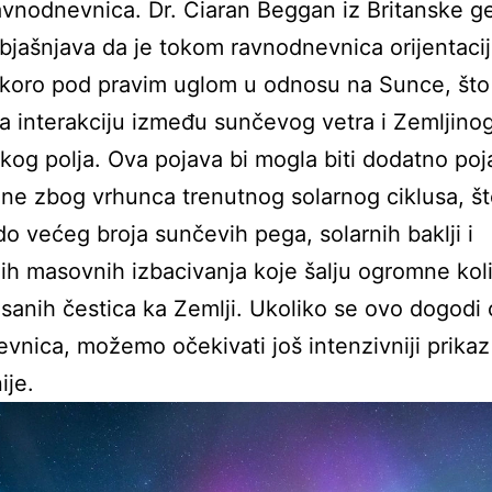
vnodnevnica. Dr. Ciaran Beggan iz Britanske g
bjašnjava da je tokom ravnodnevnica orijentaci
skoro pod pravim uglom u odnosu na Sunce, što
 interakciju između sunčevog vetra i Zemljino
og polja. Ova pojava bi mogla biti dodatno po
ne zbog vrhunca trenutnog solarnog ciklusa, š
do većeg broja sunčevih pega, solarnih baklji i
ih masovnih izbacivanja koje šalju ogromne kol
isanih čestica ka Zemlji. Ukoliko se ovo dogodi
vnica, možemo očekivati još intenzivniji prikaz
ije.