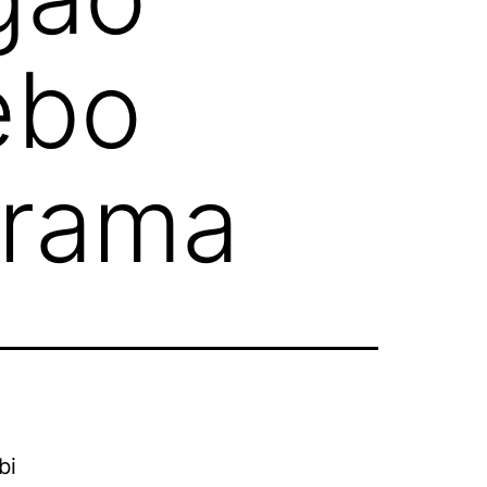
ebo
orama
bi