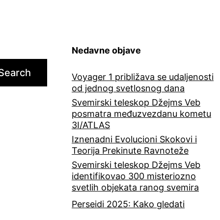
Nedavne objave
Search
Voyager 1 približava se udaljenosti
od jednog svetlosnog dana
Svemirski teleskop Džejms Veb
posmatra međuzvezdanu kometu
3I/ATLAS
Iznenadni Evolucioni Skokovi i
Teorija Prekinute Ravnoteže
Svemirski teleskop Džejms Veb
identifikovao 300 misteriozno
svetlih objekata ranog svemira
Perseidi 2025: Kako gledati