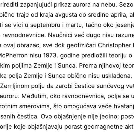
rirediti zapanjujući prikaz aurora na nebu. Sez
bično traje od kraja avgusta do sredine aprila, al
ti se vidi u septembru i martu, tačno oko jesenje
 ravnodnevnice. Naučnici već dugo nisu razume
a ovaj obrazac, sve dok geofizičari Christopher R
cPherron nisu 1973. godine predložili teoriju o
im poljima Zemlje i Sunca. Prema njihovoj teori
a polja Zemlje i Sunca obično nisu usklađena, 
Zemljinom polju da zarobi čestice sunčevog vet
 auroru. Međutim, oko ravnodnevnica, polja se 
protnim smerovima, što omogućava veće hvatanj
isanih čestica. Ovo objašnjenje nije jedino; post
orije koje objašnjavaju porast geomagnetne akt