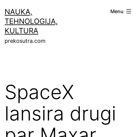
Skip
NAUKA,
Menu
to
TEHNOLOGIJA,
content
KULTURA
prekosutra.com
SpaceX
lansira drugi
par Maxar