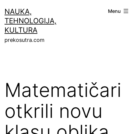
Skip
NAUKA,
Menu
to
TEHNOLOGIJA,
content
KULTURA
prekosutra.com
Matematičari
otkrili novu
klasu oblika