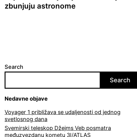
zbunjuju astronome
Search
Search
Nedavne objave
Voyager 1 približava se udaljenosti od jednog
svetlosnog dana
Svemirski teleskop Džejms Veb posmatra
međuzvezdanu kometu 3I/ATLAS