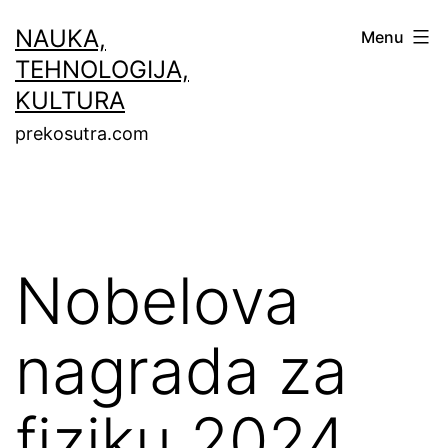
Skip
NAUKA,
Menu
to
TEHNOLOGIJA,
content
KULTURA
prekosutra.com
Nobelova
nagrada za
fiziku 2024