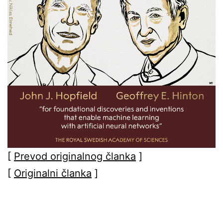
[
Prevod originalnog članka
]
[
Originalni članka
]