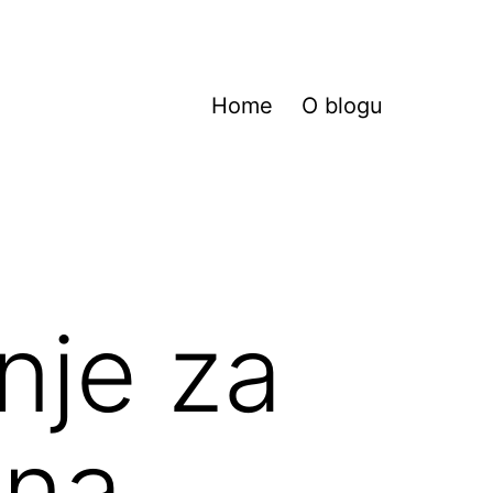
Home
O blogu
nje za
 na