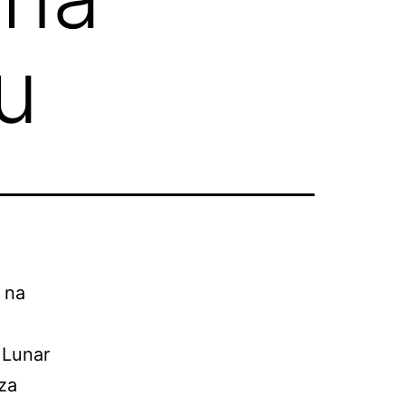
u
 na
 Lunar
 za