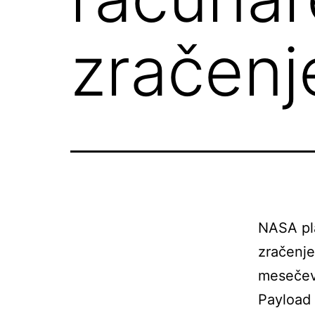
zračenj
NASA pla
zračenje
mesečevo
Payload 