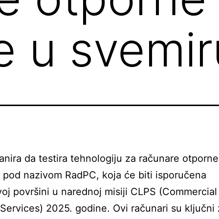
e u svemir
nira da testira tehnologiju za računare otporne
 pod nazivom RadPC, koja će biti isporučena
j površini u narednoj misiji CLPS (Commercial
Services) 2025. godine. Ovi računari su ključni