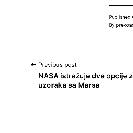
Published
By
prekoa
Post
Previous post
NASA istražuje dve opcije 
navigation
uzoraka sa Marsa