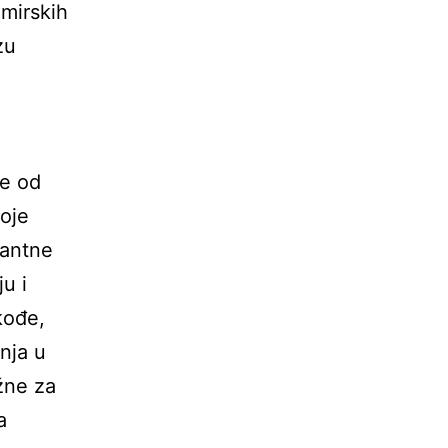
emirskih
zu
,
se od
oje
dantne
u i
kođe,
nja u
ažne za
a