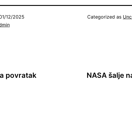
01/12/2025
Categorized as
Unc
dmin
za povratak
NASA šalje n