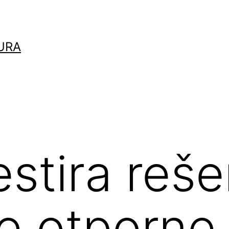
URA
stira reše
e otporne