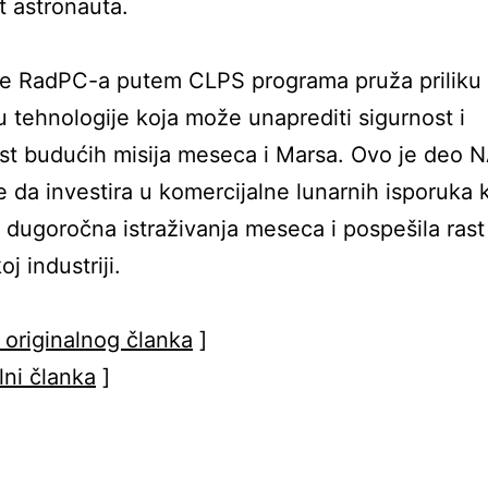
t astronauta.
je RadPC-a putem CLPS programa pruža priliku
ju tehnologije koja može unaprediti sigurnost i
st budućih misija meseca i Marsa. Ovo je deo 
je da investira u komercijalne lunarnih isporuka 
 dugoročna istraživanja meseca i pospešila rast
j industriji.
 originalnog članka
]
lni članka
]