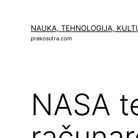
Skip
to
content
NAUKA, TEHNOLOGIJA, KULT
prekosutra.com
NASA te
računar