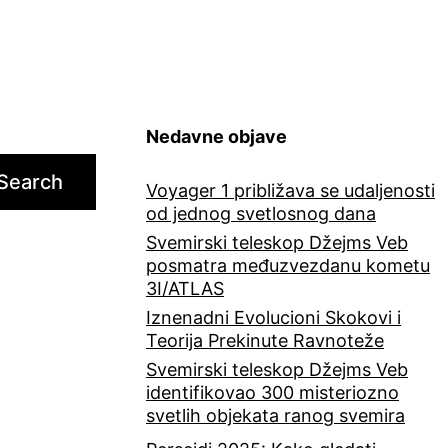
Nedavne objave
Search
Voyager 1 približava se udaljenosti
od jednog svetlosnog dana
Svemirski teleskop Džejms Veb
posmatra međuzvezdanu kometu
3I/ATLAS
Iznenadni Evolucioni Skokovi i
Teorija Prekinute Ravnoteže
Svemirski teleskop Džejms Veb
identifikovao 300 misteriozno
svetlih objekata ranog svemira