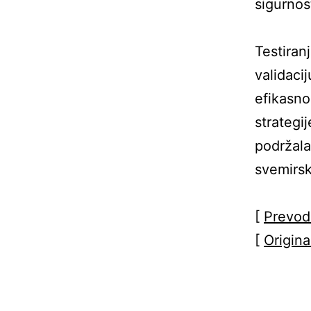
sigurnos
Testiran
validaci
efikasno
strategi
podržala
svemirsko
[
Prevod
[
Origina