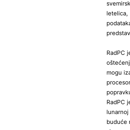
svemirsk
letelica
podataka
predstav
RadPC je
oštećen
mogu iza
procesor
popravku
RadPC je
lunarnoj
buduće m