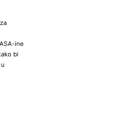
 za
NASA-ine
kako bi
 u