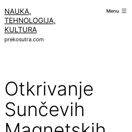
Skip
NAUKA,
Menu
to
TEHNOLOGIJA,
content
KULTURA
prekosutra.com
Otkrivanje
Sunčevih
Magnetskih