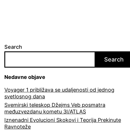
Search
Search
Nedavne objave
Voyager 1 približava se udaljenosti od jednog
svetlosnog dana
Svemirski teleskop Džejms Veb posmatra
međuzvezdanu kometu 3I/ATLAS
Iznenadni Evolucioni Skokovi i Teorija Prekinute
Ravnoteže