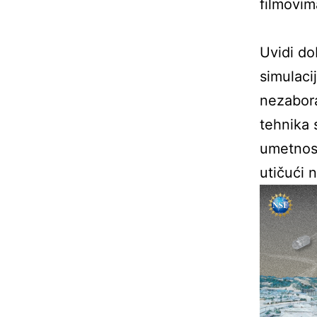
filmovim
Uvidi do
simulaci
nezabora
tehnika 
umetnost
utičući n