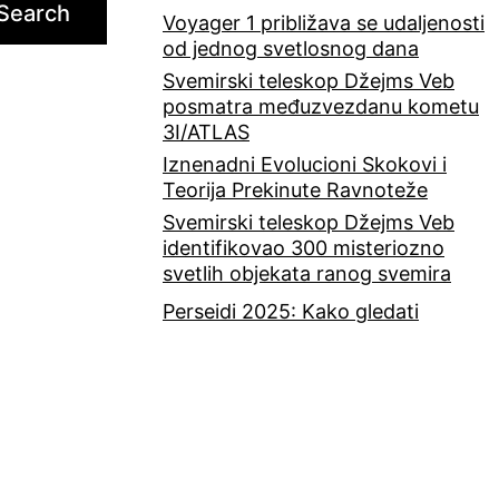
Search
Voyager 1 približava se udaljenosti
od jednog svetlosnog dana
Svemirski teleskop Džejms Veb
posmatra međuzvezdanu kometu
3I/ATLAS
Iznenadni Evolucioni Skokovi i
Teorija Prekinute Ravnoteže
Svemirski teleskop Džejms Veb
identifikovao 300 misteriozno
svetlih objekata ranog svemira
Perseidi 2025: Kako gledati