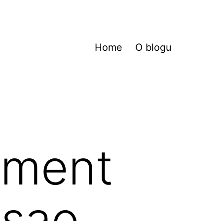
Home
O blogu
iment
isao