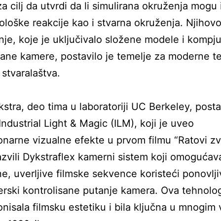
za cilj da utvrdi da li simulirana okruženja mogu 
hološke reakcije kao i stvarna okruženja. Njihov
anje, koje je uključivalo složene modele i kompju
sane kamere, postavilo je temelje za moderne t
 stvaralaštva.
stra, deo tima u laboratoriji UC Berkeley, posta
Industrial Light & Magic (ILM), koji je uveo
onarne vizualne efekte u prvom filmu “Ratovi z
azvili Dykstraflex kamerni sistem koji omogućav
e, uverljive filmske sekvence koristeći ponovlj
rski kontrolisane putanje kamera. Ova tehnolog
onisala filmsku estetiku i bila ključna u mnogim 