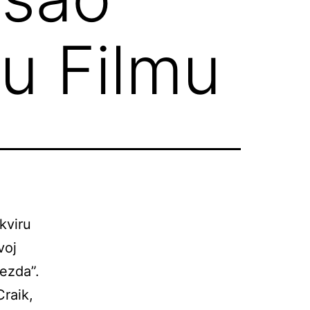
 u Filmu
kviru
voj
vezda”.
Craik,