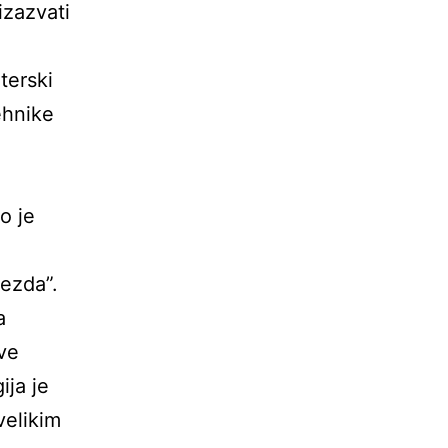
izazvati
o
terski
ehnike
o je
vezda”.
a
ive
ija je
velikim