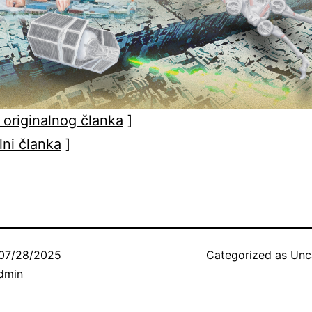
 originalnog članka
]
lni članka
]
07/28/2025
Categorized as
Unc
dmin