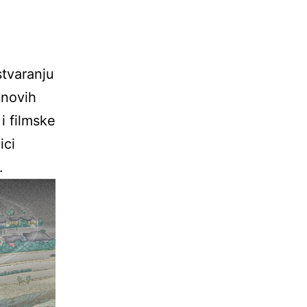
stvaranju
 novih
i filmske
ici
.