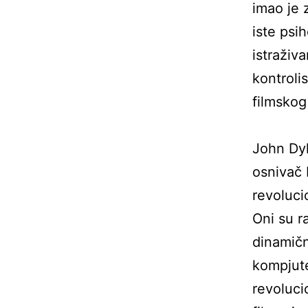
imao je 
iste psi
istraživ
kontroli
filmskog
John Dyk
osnivač 
revoluci
Oni su r
dinamičn
kompjute
revoluci