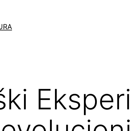
URA
ški Eksper
Revolucion