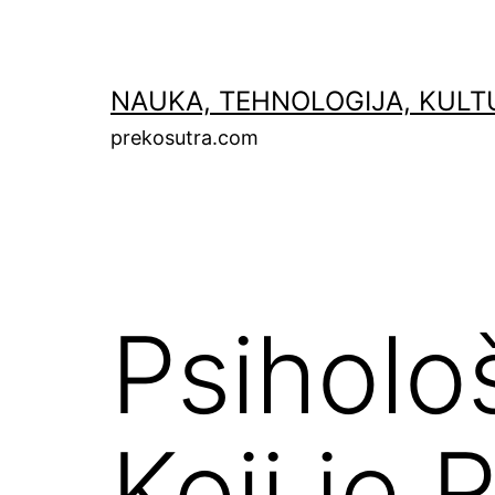
Skip
to
content
NAUKA, TEHNOLOGIJA, KULT
prekosutra.com
Psiholo
Koji je 