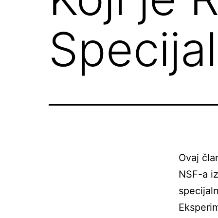
Specija
Ovaj čla
NSF-a iz
specijal
Eksperim