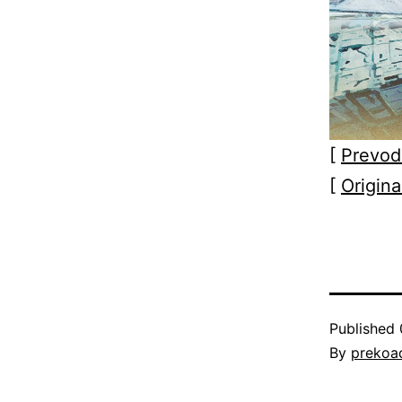
[
Prevod
[
Origina
Published
By
prekoa