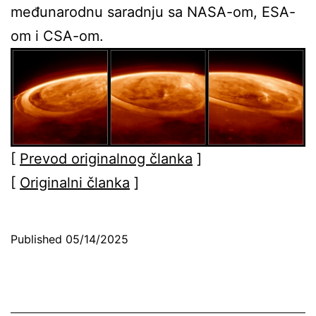
međunarodnu saradnju sa NASA-om, ESA-
om i CSA-om.
[
Prevod originalnog članka
]
[
Originalni članka
]
Published
05/14/2025