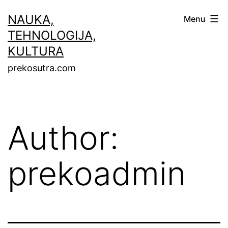
Skip
NAUKA,
Menu
to
TEHNOLOGIJA,
content
KULTURA
prekosutra.com
Author:
prekoadmin