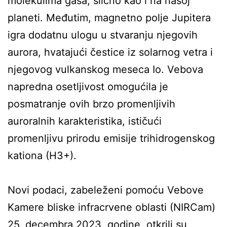
molekulima gasa, slično kao i na našoj
planeti. Međutim, magnetno polje Jupitera
igra dodatnu ulogu u stvaranju njegovih
aurora, hvatajući čestice iz solarnog vetra i
njegovog vulkanskog meseca Io. Vebova
napredna osetljivost omogućila je
posmatranje ovih brzo promenljivih
auroralnih karakteristika, ističući
promenljivu prirodu emisije trihidrogenskog
kationa (H3+).
Novi podaci, zabeleženi pomoću Vebove
Kamere bliske infracrvene oblasti (NIRCam)
25. decembra 2023. godine, otkrili su