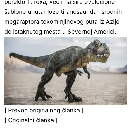
poreklo T. rexa, već i na šire evolucione
šablone unutar loze tiranosaurida i srodnih
megaraptora tokom njihovog puta iz Azije
do istaknutog mesta u Severnoj Americi.
[
Prevod originalnog članka
]
[
Originalni članka
]