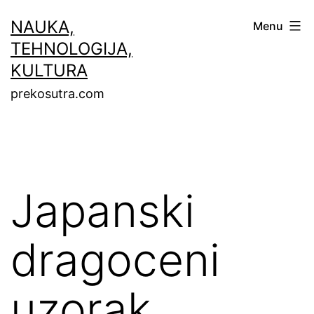
Skip
NAUKA,
Menu
to
TEHNOLOGIJA,
content
KULTURA
prekosutra.com
Japanski
dragoceni
uzorak