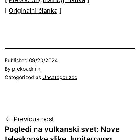
[
Prevod originalnog članka
]
[
Originalni članka
]
Published
09/20/2024
By
prekoadmin
Categorized as
Uncategorized
Post
Previous post
Pogledi na vulkanski svet: Nove
navigation
teleskopske slike Jupiterovog