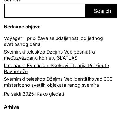
Search
Nedavne objave
Voyager 1 približava se udaljenosti od jednog
svetlosnog dana
Svemirski teleskop Džejms Veb posmatra
međuzvezdanu kometu 3I/ATLAS
Iznenadni Evolucioni Skokovi i Teorija Prekinute
Ravnoteže
Svemirski teleskop Džejms Veb identifikovao 300
misteriozno svetlih objekata ranog svemira
Perseidi 2025: Kako gledati
Arhiva