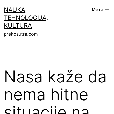
Skip
NAUKA,
Menu
to
TEHNOLOGIJA,
content
KULTURA
prekosutra.com
Nasa kaže da
nema hitne
situacije na